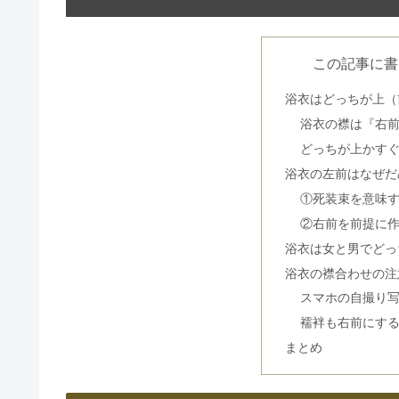
この記事に書
浴衣はどっちが上（
浴衣の襟は『右
どっちが上かす
浴衣の左前はなぜだ
①死装束を意味
②右前を前提に
浴衣は女と男でどっ
浴衣の襟合わせの注
スマホの自撮り
襦袢も右前にす
まとめ