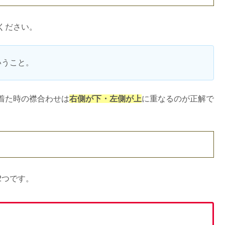
ください。
いうこと。
着た時の襟合わせは
右側が下・左側が上
に重なるのが正解で
2つです。