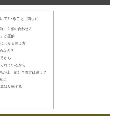
いていること
前）？襟の合わせ方
前』が正解
ぐにわかる覚え方
めなの？
するから
作られているから
ちが上（前）？着方は違う？
意点
写真は反転する
る