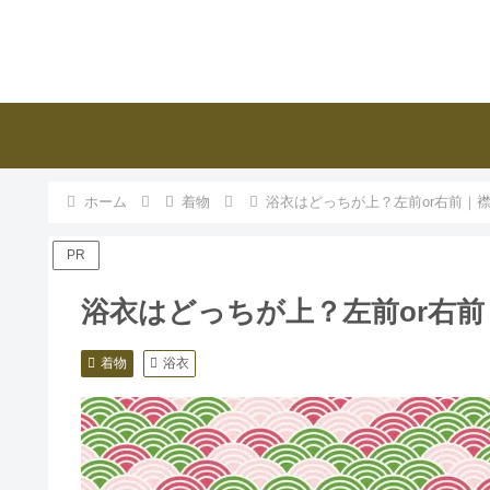
ホーム
着物
浴衣はどっちが上？左前or右前｜
PR
浴衣はどっちが上？左前or右
着物
浴衣