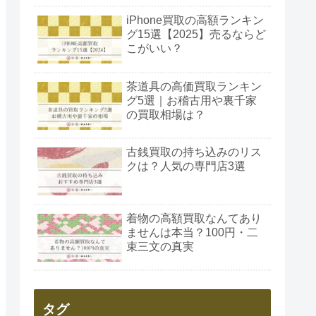
iPhone買取の高額ランキン
グ15選【2025】売るならど
こがいい？
茶道具の高価買取ランキン
グ5選｜お稽古用や裏千家
の買取相場は？
古銭買取の持ち込みのリス
クは？人気の専門店3選
着物の高額買取なんてあり
ませんは本当？100円・二
束三文の真実
タグ